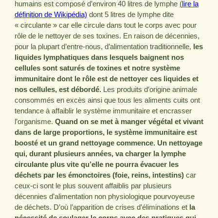
humains est composé d’environ 40 litres de lymphe
(
lire la
définition de Wikipédia)
dont 5 litres de lymphe dite
« circulante » car elle circule dans tout le corps avec pour
rôle de le nettoyer de ses toxines. En raison de décennies,
pour la plupart d’entre-nous, d’alimentation traditionnelle,
les
liquides lymphatiques dans lesquels baignent nos
cellules sont saturés de toxines et notre système
immunitaire dont le rôle est de nettoyer ces liquides et
nos cellules, est débordé.
Les produits d’origine animale
consommés en excès ainsi que tous les aliments cuits ont
tendance à affaiblir le système immunitaire et encrasser
l’organisme.
Quand on se met à manger végétal et vivant
dans de large proportions, le système immunitaire est
boosté et un grand nettoyage commence.
Un nettoyage
qui, durant plusieurs années, va charger la lymphe
circulante plus vite qu’elle ne pourra évacuer les
déchets par les émonctoires (foie, reins, intestins)
car
ceux-ci sont le plus souvent affaiblis par plusieurs
décennies d’alimentation non physiologique pourvoyeuse
de déchets. D’où l’apparition de crises d’éliminations et
la
nécessité de soulager le corps avec des pratiques qui