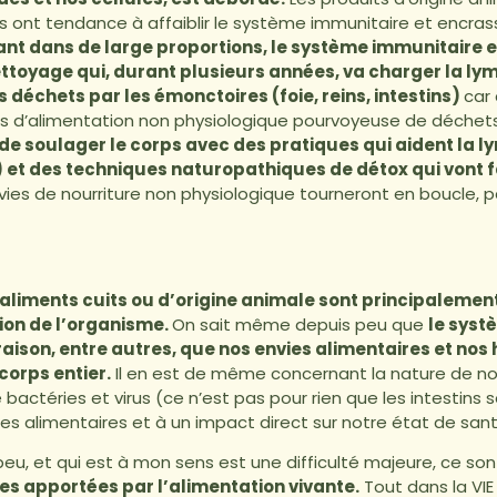
ts ont tendance à affaiblir le système immunitaire et encras
ant dans de large proportions, le système immunitaire e
ttoyage qui, durant plusieurs années, va charger la lym
 déchets par les émonctoires (foie, reins, intestins)
car 
ies d’alimentation non physiologique pourvoyeuse de déchets. 
 de soulager le corps avec des pratiques qui aident la ly
t des techniques naturopathiques de détox qui vont f
vies de nourriture non physiologique tourneront en boucle, p
d’aliments cuits ou d’origine animale sont principaleme
ion de l’organisme.
On sait même depuis peu que
le sys
 raison, entre autres, que nos envies alimentaires et no
corps entier.
Il en est de même concernant la nature de not
e bactéries et virus (ce n’est pas pour rien que les intesti
ies alimentaires et à un impact direct sur notre état de san
peu, et qui est à mon sens est une difficulté majeure, ce so
es apportées par l’alimentation vivante.
Tout dans la VIE