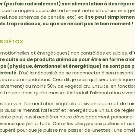
 (parfois radicalement) son alimentation à des répercu
 que l’on ingère bouscule fortement notre structure énergé
nnel, nos schémas de pensée, etc) et
il se peut simplemen
s trop radicaux, ou que ce ne soit pas le bon moment !
ES DÉTOX
émotionnelles et énergétiques) non contrôlées et subies,
d’
ure cuite ou de produits animaux pour être en forme alor
s (physique, émotionnel et énergétique) ne sont pas prê
érénité.
D’où la nécessité de se reconnecter à son ressenti e
e des recommandations. Ceci dit, je crois qu’il sera bénéfique
essivement) au moins 50% de végétal cru. Ensuite, en fonction
 trouver dans quelle mesure il introduit l’alimentation vivan
nsition vers l’alimentation végétale et vivante permet de fai
is aussi le mental, l’affectif et l’énergétique. En sus de rég
ivante peut aussi accélérer notre développement personnel ou
rience que j’en ai faite. Outre les allergies aux pollens et au
upéré pour que je puisse me passer de lunettes : une amél