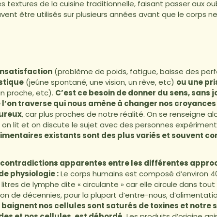
es textures de la cuisine traditionnelle, faisant passer aux o
uvent être utilisés sur plusieurs années avant que le corps 
 insatisfaction
(problème de poids, fatigue, baisse des per
stique
(jeûne spontané, une vision, un rêve, etc)
ou une pr
un proche, etc).
C’est ce besoin de donner du sens, sans j
ue l’on traverse qui nous amène à changer nos croyance
eureux
, car plus proches de notre réalité. On se renseigne a
t, on lit et on discute le sujet avec des personnes expérimenté
limentaires existants sont des plus variés et souvent co
ontradictions apparentes entre les différentes approch
e physiologie :
Le corps humains est composé d’environ 40
litres de lymphe dite « circulante » car elle circule dans tout
son de décennies, pour la plupart d’entre-nous, d’alimentatio
baignent nos cellules sont saturés de toxines et notre 
ides et nos cellules, est débordé.
Les produits d’origine 