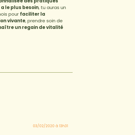
onnalisée des pratiques
 a le plus besoin
, tu auras un
mois pour
faciliter la
ion vivante
, prendre soin de
aître un regain de vitalité
03/02/2020 à 13h31