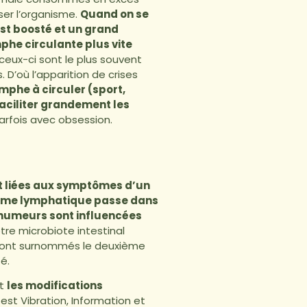
ser l’organisme.
Quand on se
st boosté et un grand
phe circulante plus vite
ceux-ci sont le plus souvent
D’où l’apparition de crises
mphe à circuler (sport,
aciliter grandement les
arfois avec obsession.
nt liées aux symptômes d’un
tème lymphatique passe dans
s humeurs sont influencées
re microbiote intestinal
ns sont surnommés le deuxième
té.
nt
les modifications
 est Vibration, Information et