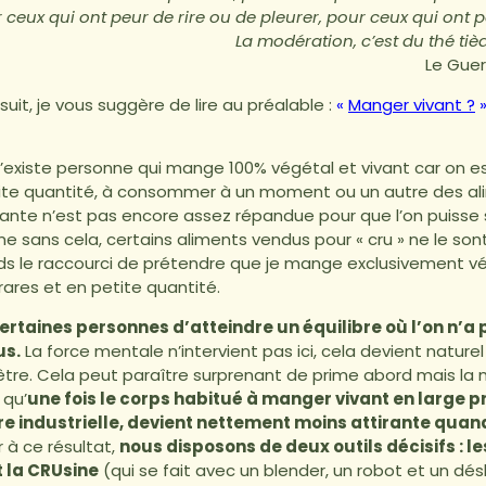
r ceux qui ont peur de rire ou de pleurer, pour ceux qui ont 
La modération, c’est du thé tièd
Le Guer
it, je vous suggère de lire au préalable :
«
Manger vivant ?
 n’existe personne qui mange 100% végétal et vivant car on 
te quantité, à consommer à un moment ou un autre des ali
ivante n’est pas encore assez répandue pour que l’on puisse 
me sans cela, certains aliments vendus pour « cru » ne le so
ends le raccourci de prétendre que je mange exclusivement v
rares et en petite quantité.
 certaines personnes d’atteindre un équilibre où l’on n’a
us.
La force mentale n’intervient pas ici, cela devient nature
être. Cela peut paraître surprenant de prime abord mais la 
 qu’
une fois le corps habitué à manger vivant en large pr
iture industrielle, devient nettement moins attirante quan
r à ce résultat,
nous disposons de deux outils décisifs : l
 la CRUsine
(qui se fait avec un blender, un robot et un dé