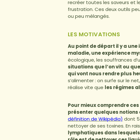
recréer toutes les saveurs et l
frustration. Ces deux outils pe
ou peu mélangés.
LES MOTIVATIONS
Au point de départ il y a une
maladie, une expérience my
écologique, les souffrances d’
situations que l’on vit ou q
qui vont nous rendre plus h
s’alimenter : on surfe sur le ne
réalise vite que
les régimes a
Pour mieux comprendre ces c
présenter quelques notions d
définition de Wikipédia)
dont 5 
nettoyer de ses toxines. En rai
lymphatiques dans lesquels 
rôle est de nettoyer ces liqu