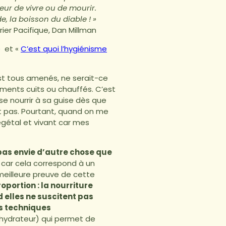
peur de vivre ou de mourir.
e, la boisson du diable ! »
rier Pacifique, Dan Millman
»
et «
C’est quoi l’hygiénisme
est tous amenés, ne serait-ce
ments cuits ou chauffés. C’est
se nourrir à sa guise dès que
nt pas. Pourtant, quand on me
égétal et vivant car mes
 pas envie d’autre chose que
l car cela correspond à un
meilleure preuve de cette
oportion : la nourriture
d elles ne suscitent pas
es techniques
shydrateur) qui permet de