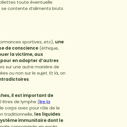
ubliettes toute éventuelle
ne se contente d’aliments bruts
formances sportives, etc),
une
ise de conscience
(éthique,
ouer la victime, aux
s pour en adopter d’autres
lors sur une autre manière de
es ou non sur le sujet. Et là, on
ntradictoires
.
es, il est important de
 litres de lymphe
(
lire la
 le corps avec pour rôle de le
n traditionnelle,
les liquides
système immunitaire dont le
animale consommés en excès